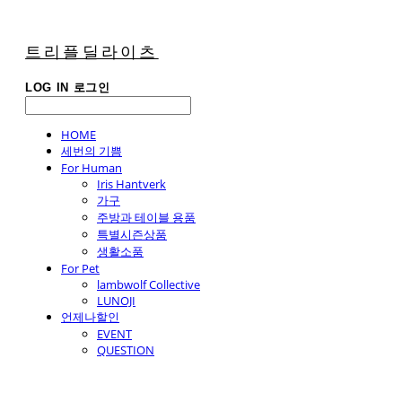
트리플딜라이츠
LOG IN
로그인
HOME
세번의 기쁨
For Human
Iris Hantverk
가구
주방과 테이블 용품
특별시즌상품
생활소품
For Pet
lambwolf Collective
LUNOJI
언제나할인
EVENT
QUESTION