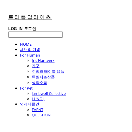
트리플딜라이츠
LOG IN
로그인
HOME
세번의 기쁨
For Human
Iris Hantverk
가구
주방과 테이블 용품
특별시즌상품
생활소품
For Pet
lambwolf Collective
LUNOJI
언제나할인
EVENT
QUESTION