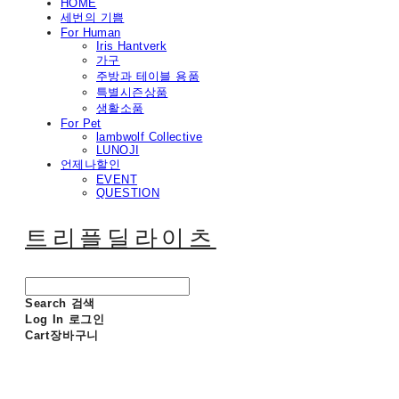
HOME
세번의 기쁨
For Human
Iris Hantverk
가구
주방과 테이블 용품
특별시즌상품
생활소품
For Pet
lambwolf Collective
LUNOJI
언제나할인
EVENT
QUESTION
트리플딜라이츠
Search
검색
Log In
로그인
Cart
장바구니