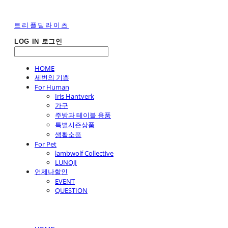
트리플딜라이츠
LOG IN
로그인
HOME
세번의 기쁨
For Human
Iris Hantverk
가구
주방과 테이블 용품
특별시즌상품
생활소품
For Pet
lambwolf Collective
LUNOJI
언제나할인
EVENT
QUESTION