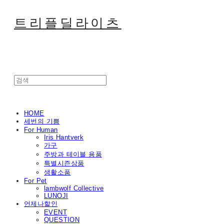
트리플딜라이츠
HOME
세번의 기쁨
For Human
Iris Hantverk
가구
주방과 테이블 용품
특별시즌상품
생활소품
For Pet
lambwolf Collective
LUNOJI
언제나할인
EVENT
QUESTION