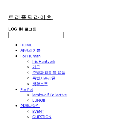
트리플딜라이츠
LOG IN
로그인
HOME
세번의 기쁨
For Human
Iris Hantverk
가구
주방과 테이블 용품
특별시즌상품
생활소품
For Pet
lambwolf Collective
LUNOJI
언제나할인
EVENT
QUESTION