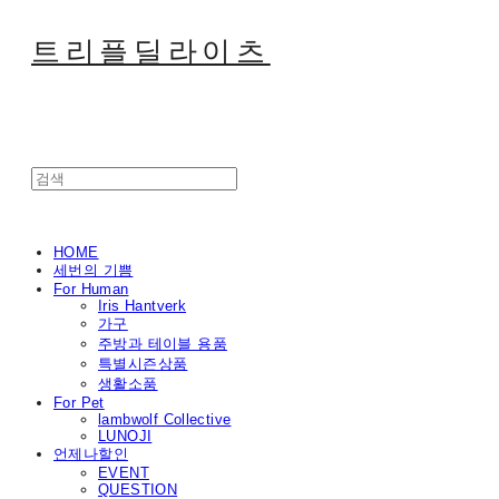
트리플딜라이츠
HOME
세번의 기쁨
For Human
Iris Hantverk
가구
주방과 테이블 용품
특별시즌상품
생활소품
For Pet
lambwolf Collective
LUNOJI
언제나할인
EVENT
QUESTION