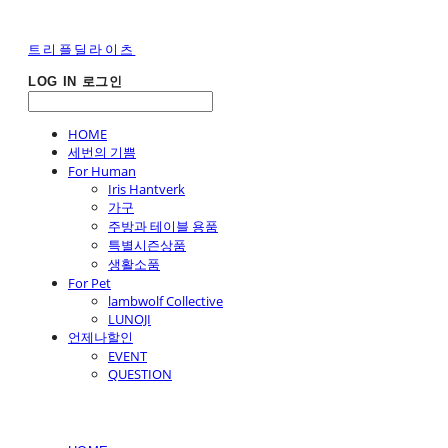
트리플딜라이츠
LOG IN
로그인
HOME
세번의 기쁨
For Human
Iris Hantverk
가구
주방과 테이블 용품
특별시즌상품
생활소품
For Pet
lambwolf Collective
LUNOJI
언제나할인
EVENT
QUESTION