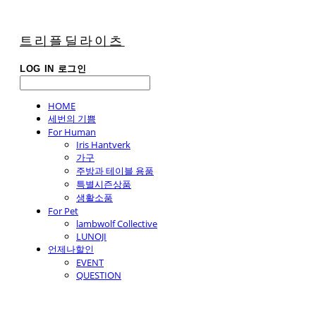
트리플딜라이츠
LOG IN
로그인
HOME
세번의 기쁨
For Human
Iris Hantverk
가구
주방과 테이블 용품
특별시즌상품
생활소품
For Pet
lambwolf Collective
LUNOJI
언제나할인
EVENT
QUESTION