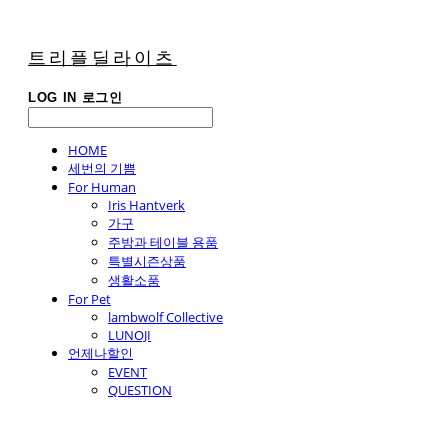
트리플딜라이츠
LOG IN
로그인
HOME
세번의 기쁨
For Human
Iris Hantverk
가구
주방과 테이블 용품
특별시즌상품
생활소품
For Pet
lambwolf Collective
LUNOJI
언제나할인
EVENT
QUESTION