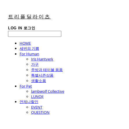
트리플딜라이츠
LOG IN
로그인
HOME
세번의 기쁨
For Human
Iris Hantverk
가구
주방과 테이블 용품
특별시즌상품
생활소품
For Pet
lambwolf Collective
LUNOJI
언제나할인
EVENT
QUESTION