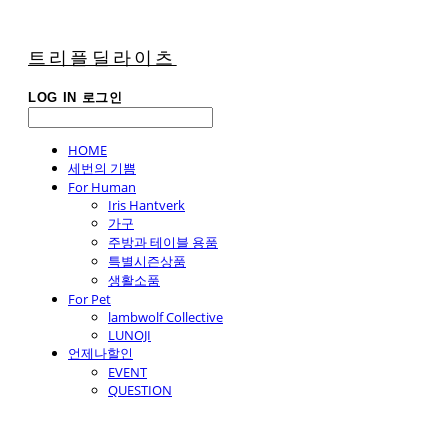
트리플딜라이츠
LOG IN
로그인
HOME
세번의 기쁨
For Human
Iris Hantverk
가구
주방과 테이블 용품
특별시즌상품
생활소품
For Pet
lambwolf Collective
LUNOJI
언제나할인
EVENT
QUESTION