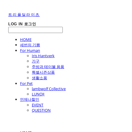
트리플딜라이츠
LOG IN
로그인
HOME
세번의 기쁨
For Human
Iris Hantverk
가구
주방과 테이블 용품
특별시즌상품
생활소품
For Pet
lambwolf Collective
LUNOJI
언제나할인
EVENT
QUESTION