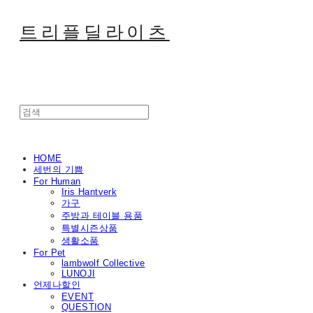
트리플딜라이츠
HOME
세번의 기쁨
For Human
Iris Hantverk
가구
주방과 테이블 용품
특별시즌상품
생활소품
For Pet
lambwolf Collective
LUNOJI
언제나할인
EVENT
QUESTION