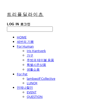
트리플딜라이츠
LOG IN
로그인
HOME
세번의 기쁨
For Human
Iris Hantverk
가구
주방과 테이블 용품
특별시즌상품
생활소품
For Pet
lambwolf Collective
LUNOJI
언제나할인
EVENT
QUESTION