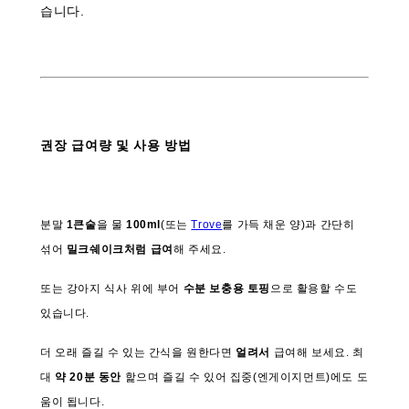
습니다.
권장 급여량 및 사용 방법
분말
1큰술
을 물
100ml
(또는
Trove
를 가득 채운 양)과 간단히
섞어
밀크쉐이크처럼 급여
해 주세요.
또는 강아지 식사 위에 부어
수분 보충용 토핑
으로 활용할 수도
있습니다.
더 오래 즐길 수 있는 간식을 원한다면
얼려서
급여해 보세요. 최
대
약 20분 동안
핥으며 즐길 수 있어 집중(엔게이지먼트)에도 도
움이 됩니다.