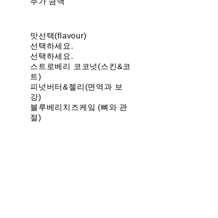
추가 금액
맛선택(flavour)
선택하세요.
선택하세요.
스트로베리 코코넛(스킨&코
트)
피넛버터&젤리(면역과 보
강)
블루베리치즈케잌 (뼈와 관
절)