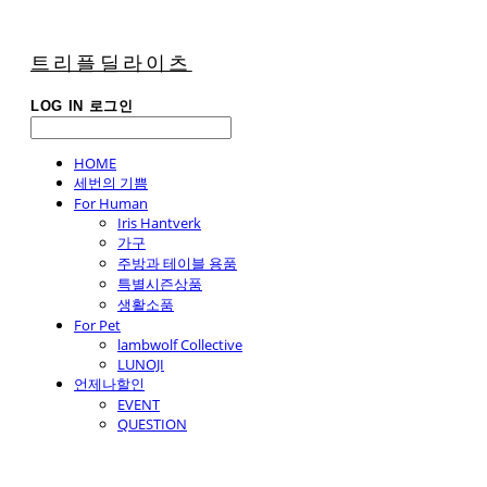
트리플딜라이츠
LOG IN
로그인
HOME
세번의 기쁨
For Human
Iris Hantverk
가구
주방과 테이블 용품
특별시즌상품
생활소품
For Pet
lambwolf Collective
LUNOJI
언제나할인
EVENT
QUESTION