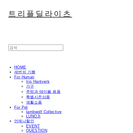
트리플딜라이츠
HOME
세번의 기쁨
For Human
Iris Hantverk
가구
주방과 테이블 용품
특별시즌상품
생활소품
For Pet
lambwolf Collective
LUNOJI
언제나할인
EVENT
QUESTION