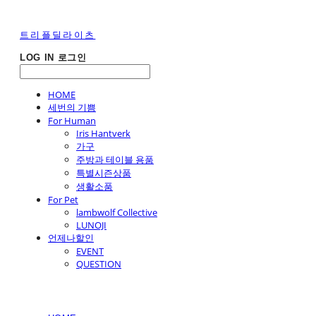
트리플딜라이츠
LOG IN
로그인
HOME
세번의 기쁨
For Human
Iris Hantverk
가구
주방과 테이블 용품
특별시즌상품
생활소품
For Pet
lambwolf Collective
LUNOJI
언제나할인
EVENT
QUESTION