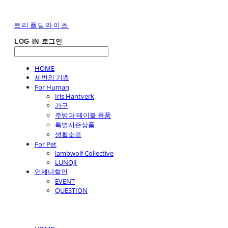
트리플딜라이츠
LOG IN
로그인
HOME
세번의 기쁨
For Human
Iris Hantverk
가구
주방과 테이블 용품
특별시즌상품
생활소품
For Pet
lambwolf Collective
LUNOJI
언제나할인
EVENT
QUESTION