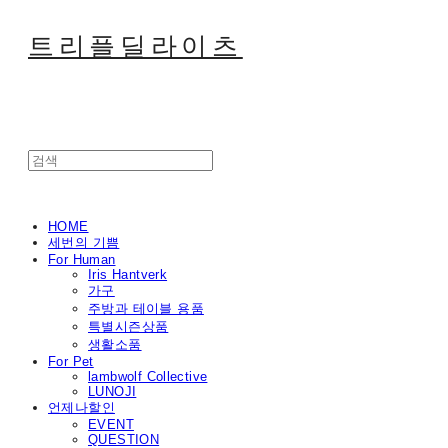
트리플딜라이츠
HOME
세번의 기쁨
For Human
Iris Hantverk
가구
주방과 테이블 용품
특별시즌상품
생활소품
For Pet
lambwolf Collective
LUNOJI
언제나할인
EVENT
QUESTION