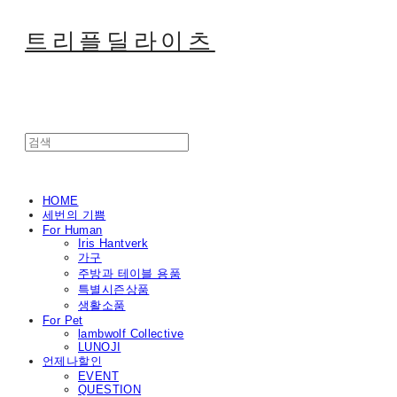
트리플딜라이츠
HOME
세번의 기쁨
For Human
Iris Hantverk
가구
주방과 테이블 용품
특별시즌상품
생활소품
For Pet
lambwolf Collective
LUNOJI
언제나할인
EVENT
QUESTION