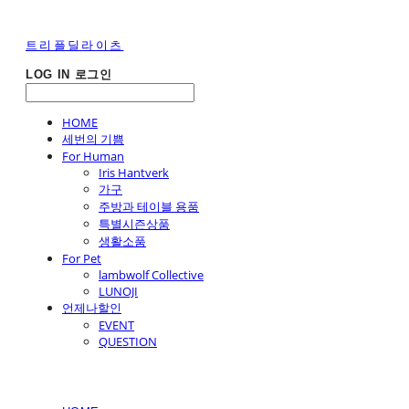
트리플딜라이츠
LOG IN
로그인
HOME
세번의 기쁨
For Human
Iris Hantverk
가구
주방과 테이블 용품
특별시즌상품
생활소품
For Pet
lambwolf Collective
LUNOJI
언제나할인
EVENT
QUESTION